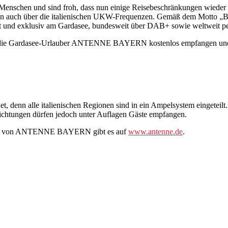
Menschen und sind froh, dass nun einige Reisebeschränkungen wieder
 über die italienischen UKW-Frequenzen. Gemäß dem Motto „Bayern i
t und exklusiv am Gardasee, bundesweit über DAB+ sowie weltweit pe
 die Gardasee-Urlauber ANTENNE BAYERN kostenlos empfangen und
et, denn alle italienischen Regionen sind in ein Ampelsystem eingetei
richtungen dürfen jedoch unter Auflagen Gäste empfangen.
ang von ANTENNE BAYERN gibt es auf
www.antenne.de
.