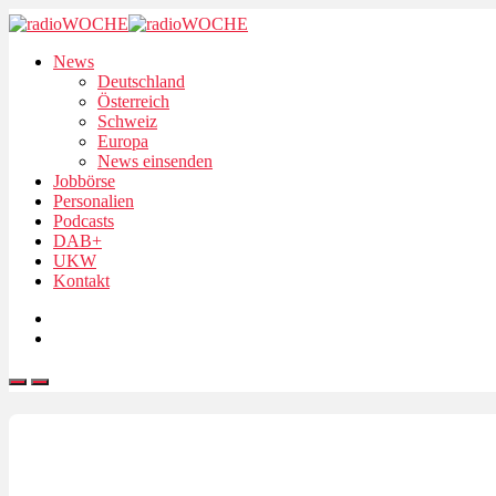
News
Deutschland
Österreich
Schweiz
Europa
News einsenden
Jobbörse
Personalien
Podcasts
DAB+
UKW
Kontakt