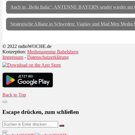
Auch in „Bella Italia“: ANTENNE BAYERN sendet wieder am 
Strategische Allianz in Schweden: Viaplay und Mad Men Media 
© 2022 radioWOCHE.de
Konzeption:
Medienagentur Babelsberg
Impressum
-
Datenschutzerklärung
Back to Top
Escape drücken, zum schließen