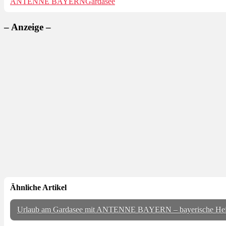
ANTENNE BAYERN
Gardasee
– Anzeige –
Ähnliche Artikel
Urlaub am Gardasee mit ANTENNE BAYERN – bayerische Hei