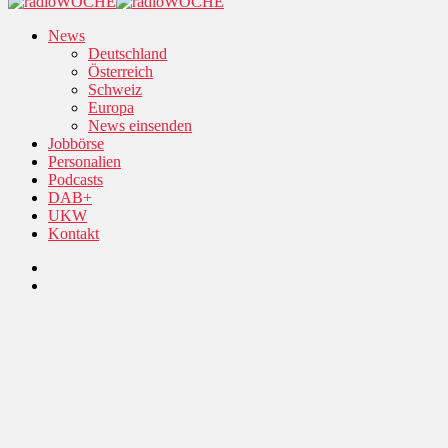
News
Deutschland
Österreich
Schweiz
Europa
News einsenden
Jobbörse
Personalien
Podcasts
DAB+
UKW
Kontakt