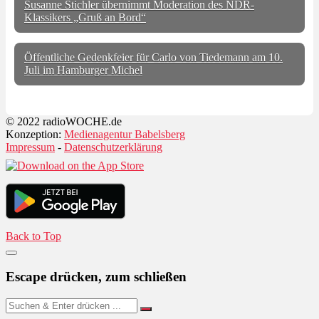
Susanne Stichler übernimmt Moderation des NDR-
Klassikers „Gruß an Bord“
Öffentliche Gedenkfeier für Carlo von Tiedemann am 10.
Juli im Hamburger Michel
© 2022 radioWOCHE.de
Konzeption:
Medienagentur Babelsberg
Impressum
-
Datenschutzerklärung
Back to Top
Escape drücken, zum schließen