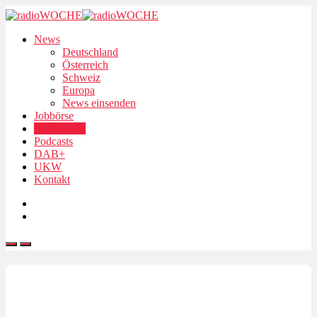
News
Deutschland
Österreich
Schweiz
Europa
News einsenden
Jobbörse
Personalien
Podcasts
DAB+
UKW
Kontakt