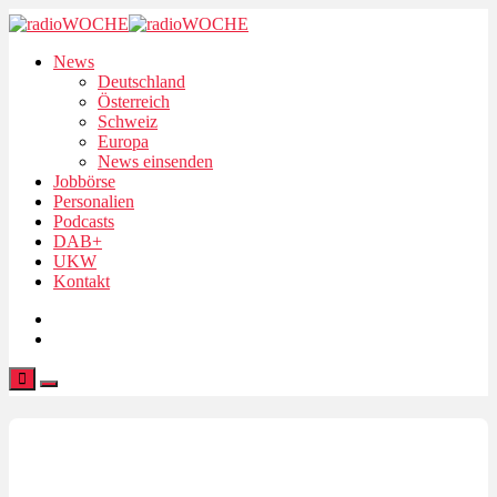
News
Deutschland
Österreich
Schweiz
Europa
News einsenden
Jobbörse
Personalien
Podcasts
DAB+
UKW
Kontakt