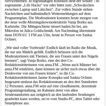
Servicethemen. In regelmäßigen Rubriken stellt der Sender 730
sogenannte „Life Hacks“ vor oder bittet zum „Schwätzchen
zwischen Laptop und Lätzchen“. Zur vollen Stunde stehen
Nachrichten und halbstündlich Wettermeldungen auf dem
Programmplan. Die Moderationen kommen heute morgen von
der neue welle-Morningshowmoderatorin Vanja Borko aus
Karlsruhe. Die Mittagsschiene steuert baden.fm bei, am
Mikrofon ist Julica Goldschmidt. Am Nachmittag übernimmt
dann DONAU 3 FM aus Ulm, heute in Person von Saskia
Ochner.
„Wir sind voller Vorfreude! Endlich läuft im Radio die Musik,
die nur uns Mädels gefällt. Endlich befassen sich die
Moderatorinnen mit Themen, die uns Frauen unter den Nägeln
brennen”, sagt Vanja Borko, eine der drei Co-
Redaktionsleiterinnen von anna.FM. „Wenn auch Männer bei
anna.FM reinhören, dann können sie sicher noch etwas über die
Denkweise von uns Frauen lernen”, so die Co-
Redaktionsleiterinnen Janine Konopka und Saskia Ochner.
Insgesamt umfasst das Redaktionsteam an den drei Standorten
12 Personen. anna.FM setzt auf eine cloudbasierte, dezentrale
Programmgestaltung, im Rahmen derer von allen
Sendestandorten aus zeitgleich an den laufenden Sendungen
gearbeitet kann werden, sei es vom Studio-PC, dem Tablet oder
Smartphone aus.