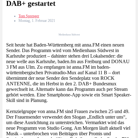
DAB+ gestartet
Tom Sprenger
Montag, 1. Februar 2021
Medienhaus Südwest
Seit heute hat Baden-Württemberg mit anna.FM einen neuen
Sender. Das Programm wird vom Medienhaus Südwest in
Karlsruhe produziert – dahinter stehen drei Lokalsender: die
neue welle aus Karlsruhe, baden.fm aus Freiburg und DONAU
3 FM aus Ulm. Zu empfangen ist anna.FM im baden-
württembergischen Privatradio-Mux auf Kanal 11 B – dort
übernimmt der neue Sender den Sendeplatz von ROCK
ANTENNE, die im Herbst in den 2. DAB+ Bundesmux
gewechselt ist. Alternativ kann das Programm auch per Stream
gehört werden. Eine Smartphone-App sowie ein Smart Speaker-
Skill sind in Planung.
Kernzielgruppe von anna.FM sind Frauen zwischen 25 und 49.
Der Frauensender verwendet den Slogan „Endlich unter uns“,
um diese Ausrichtung zu unterstreichen. Vermarktet wird das
neue Programm von Studio Gong. Am Morgen läuft aktuell viel
Musik – unterbrochen von Beiträgen über Promis und