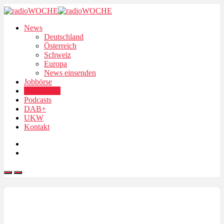
News
Deutschland
Österreich
Schweiz
Europa
News einsenden
Jobbörse
Personalien
Podcasts
DAB+
UKW
Kontakt