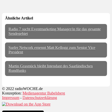
Ähnliche Artikel
Radio 7 sucht Eventmarketing Manager/in für das gesamte
Sendegebiet
Surfer Network ernennt Matt Kellogg zum Senior Vice
President
Martin Grasmück bleibt Intendant des Saarländischen
Rundfunks
© 2022 radioWOCHE.de
Konzeption:
Medienagentur Babelsberg
Impressum
-
Datenschutzerklärung