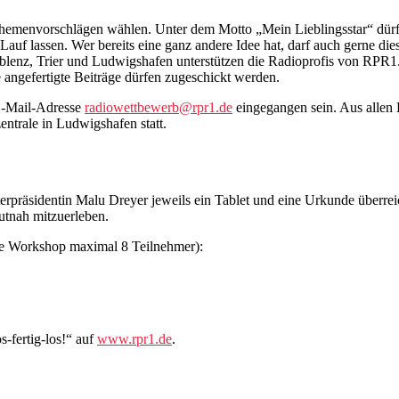
hemenvorschlägen wählen. Unter dem Motto „Mein Lieblingsstar“ dürfe
uf lassen. Wer bereits eine ganz andere Idee hat, darf auch gerne dies
blenz, Trier und Ludwigshafen unterstützen die Radioprofis von RPR1. d
angefertigte Beiträge dürfen zugeschickt werden.
 E-Mail-Adresse
radiowettbewerb@rpr1.de
eingegangen sein. Aus allen 
ntrale in Ludwigshafen statt.
präsidentin Malu Dreyer jeweils ein Tablet und eine Urkunde überreic
utnah mitzuerleben.
(je Workshop maximal 8 Teilnehmer):
-fertig-los!“ auf
www.rpr1.de
.