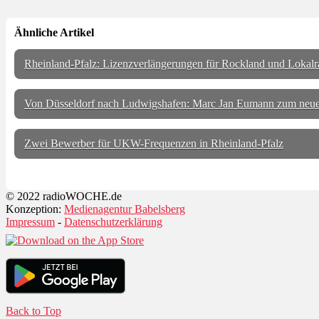
Ähnliche Artikel
Rheinland-Pfalz: Lizenzverlängerungen für Rockland und Lokalr
Von Düsseldorf nach Ludwigshafen: Marc Jan Eumann zum neue
Zwei Bewerber für UKW-Frequenzen in Rheinland-Pfalz
© 2022 radioWOCHE.de
Konzeption:
Medienagentur Babelsberg
Impressum
-
Datenschutzerklärung
Back to Top