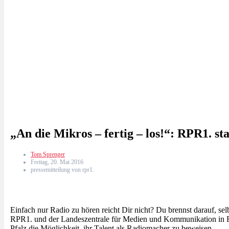
„An die Mikros – fertig – los!“: RPR1. s
Tom Sprenger
Freitag, 20. Mai 2016
pressemitteilung von rpr1.
Einfach nur Radio zu hören reicht Dir nicht? Du brennst darauf, 
RPR1. und der Landeszentrale für Medien und Kommunikation in Rh
Pfalz die Möglichkeit, ihr Talent als Radiomacher zu beweisen.