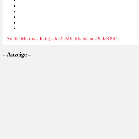
An die Mikros – fertig – los!
LMK Rheinland-Pfalz
RPR1.
– Anzeige –