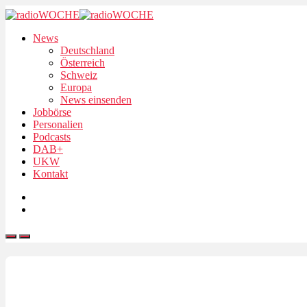
News
Deutschland
Österreich
Schweiz
Europa
News einsenden
Jobbörse
Personalien
Podcasts
DAB+
UKW
Kontakt