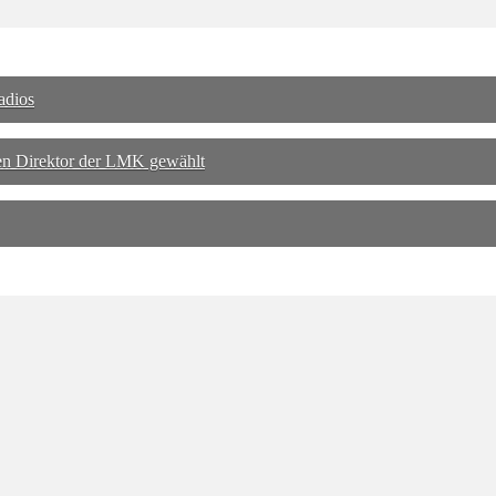
adios
n Direktor der LMK gewählt