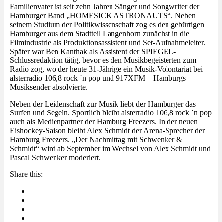
Familienvater ist seit zehn Jahren Sänger und Songwriter der
Hamburger Band „HOMESICK ASTRONAUTS“. Neben
seinem Studium der Politikwissenschaft zog es den gebürtigen
Hamburger aus dem Stadtteil Langenhorn zunächst in die
Filmindustrie als Produktionsassistent und Set-Aufnahmeleiter.
Später war Ben Kanthak als Assistent der SPIEGEL-
Schlussredaktion tätig, bevor es den Musikbegeisterten zum
Radio zog, wo der heute 31-Jährige ein Musik-Volontariat bei
alsterradio 106,8 rock ´n pop und 917XFM – Hamburgs
Musiksender absolvierte.
Neben der Leidenschaft zur Musik liebt der Hamburger das
Surfen und Segeln. Sportlich bleibt alsterradio 106,8 rock ´n pop
auch als Medienpartner der Hamburg Freezers. In der neuen
Eishockey-Saison bleibt Alex Schmidt der Arena-Sprecher der
Hamburg Freezers. „Der Nachmittag mit Schwenker &
Schmidt“ wird ab September im Wechsel von Alex Schmidt und
Pascal Schwenker moderiert.
Share this: