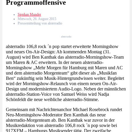
Programmoffensive
Stephan Munder
Mittwoch, 26. August 2015
Pressemitteilung von alsterradio
alsterradio
alsterradio 106,8 rock ´n pop startet erweiterte Morningshow
und neues On-Air-Design: Ab kommenden Montag (31.
August) wird Ben Kanthak das alsterradio-Morningshow-Team
um Maren & AC erweitern. In der neuen alsterradio-
Morningshow „Mehr Morgen für Hamburg mit Maren und AC
und dem alsterradio Morgenteam“ gibt dieser als „Musikfan
Ben“ zukünftig sein Musik-Hintergrundwissen weiter. Begleitet
wird der Morningshow-Relaunch von einem neuen On-Air-
Design und modernisiertem Audio-Logo. Neben der männlichen
alsterradio-Station-Voice von Samuel Weiss wird Nadja
Schönfeldt die neue weibliche alsterradio-Stimme.
Gemeinsam mit Nachrichtenanchor Michael Rosebrock rundet
Neu-Morningshow-Moderator Ben Kanthak das neue
alsterradio-Morgenteam ab. Ben Kanthak war zuvor in der
Musikredaktion von alsterradio 106,8 rock ´n pop sowie bei
917XFM – Hamburgs Musiksender tätig. Der zweifache