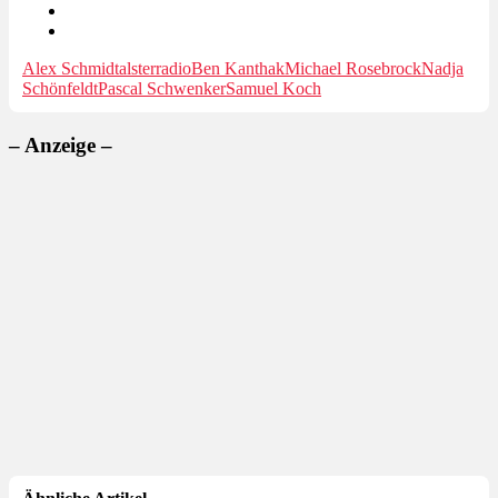
Alex Schmidt
alsterradio
Ben Kanthak
Michael Rosebrock
Nadja
Schönfeldt
Pascal Schwenker
Samuel Koch
– Anzeige –