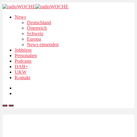
News
Deutschland
Österreich
Schweiz
Europa
News einsenden
Jobbörse
Personalien
Podcasts
DAB+
UKW
Kontakt