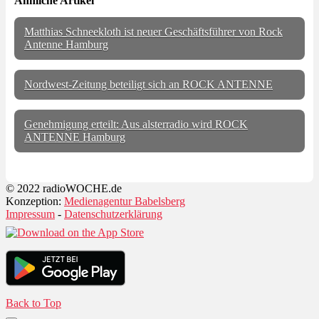
Ähnliche Artikel
Matthias Schneekloth ist neuer Geschäftsführer von Rock
Antenne Hamburg
Nordwest-Zeitung beteiligt sich an ROCK ANTENNE
Genehmigung erteilt: Aus alsterradio wird ROCK
ANTENNE Hamburg
© 2022 radioWOCHE.de
Konzeption:
Medienagentur Babelsberg
Impressum
-
Datenschutzerklärung
Back to Top