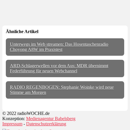
Ähnliche Artikel
Unterwegs im Web streamen: Das Hosentaschenradio
Choyong A8W im Praxistest
ARD-Schlagerwellen vor dem Aus: MDR übernimmt
Federführung für neuen Webchannel
RADIO REGENBOGEN: Stephanie Woinke wird neue
Stimme am Morgen
© 2022 radioWOCHE.de
Konzeption:
Medienagentur Babelsberg
Impressum
-
Datenschutzerklärung