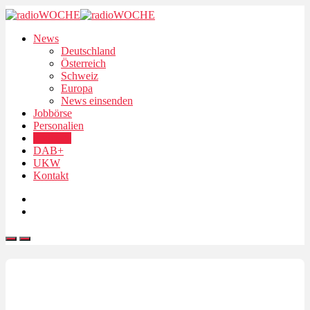
News
Deutschland
Österreich
Schweiz
Europa
News einsenden
Jobbörse
Personalien
Podcasts
DAB+
UKW
Kontakt