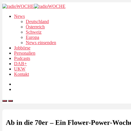
News
Deutschland
Österreich
Schweiz
Europa
News einsenden
Jobbörse
Personalien
Podcasts
DAB+
UKW
Kontakt
Ab in die 70er – Ein Flower-Power-Woc