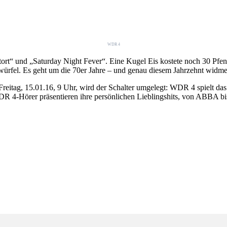
WDR 4
tort“ und „Saturday Night Fever“. Eine Kugel Eis kostete noch 30 Pf
twürfel. Es geht um die 70er Jahre – und genau diesem Jahrzehnt widm
Freitag, 15.01.16, 9 Uhr, wird der Schalter umgelegt: WDR 4 spielt 
 WDR 4-Hörer präsentieren ihre persönlichen Lieblingshits, von ABBA 