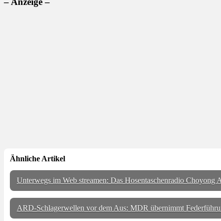
– Anzeige –
Ähnliche Artikel
Unterwegs im Web streamen: Das Hosentaschenradio Choyong A
ARD-Schlagerwellen vor dem Aus: MDR übernimmt Federführu