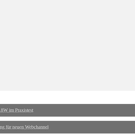
8W im Praxistest
ng für neuen Webchannel