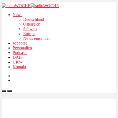
News
Deutschland
Österreich
Schweiz
Europa
News einsenden
Jobbörse
Personalien
Podcasts
DAB+
UKW
Kontakt