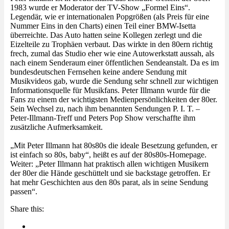
1983 wurde er Moderator der TV-Show „Formel Eins“.
Legendär, wie er internationalen Popgrößen (als Preis für eine
Nummer Eins in den Charts) einen Teil einer BMW-Isetta
überreichte. Das Auto hatten seine Kollegen zerlegt und die
Eizelteile zu Trophäen verbaut. Das wirkte in den 80ern richtig
frech, zumal das Studio eher wie eine Autowerkstatt aussah, als
nach einem Senderaum einer öffentlichen Sendeanstalt. Da es im
bundesdeutschen Fernsehen keine andere Sendung mit
Musikvideos gab, wurde die Sendung sehr schnell zur wichtigen
Informationsquelle für Musikfans. Peter Illmann wurde für die
Fans zu einem der wichtigsten Medienpersönlichkeiten der 80er.
Sein Wechsel zu, nach ihm benannten Sendungen P. I. T. –
Peter-Illmann-Treff und Peters Pop Show verschaffte ihm
zusätzliche Aufmerksamkeit.
„Mit Peter Illmann hat 80s80s die ideale Besetzung gefunden, er
ist einfach so 80s, baby“, heißt es auf der 80s80s-Homepage.
Weiter: „Peter Illmann hat praktisch allen wichtigen Musikern
der 80er die Hände geschüttelt und sie backstage getroffen. Er
hat mehr Geschichten aus den 80s parat, als in seine Sendung
passen“.
Share this: