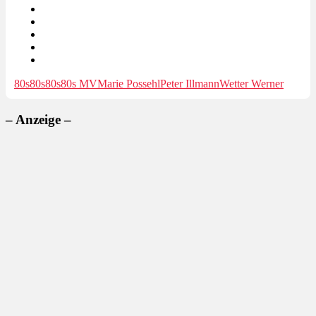
80s80s
80s80s MV
Marie Possehl
Peter Illmann
Wetter Werner
– Anzeige –