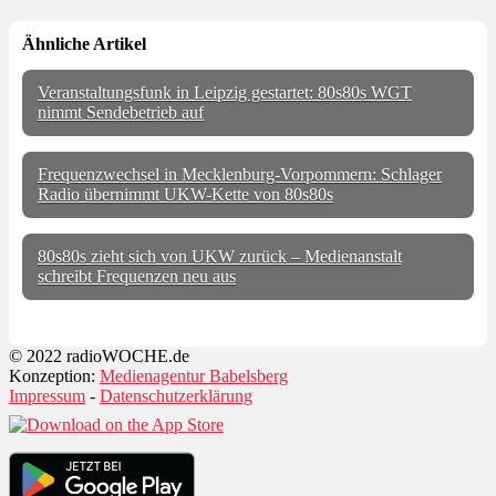
Ähnliche Artikel
Veranstaltungsfunk in Leipzig gestartet: 80s80s WGT
nimmt Sendebetrieb auf
Frequenzwechsel in Mecklenburg-Vorpommern: Schlager
Radio übernimmt UKW-Kette von 80s80s
80s80s zieht sich von UKW zurück – Medienanstalt
schreibt Frequenzen neu aus
© 2022 radioWOCHE.de
Konzeption:
Medienagentur Babelsberg
Impressum
-
Datenschutzerklärung