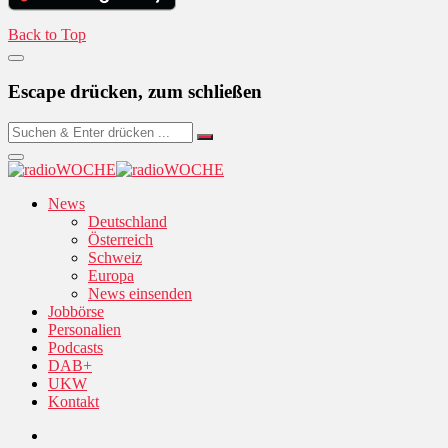
Back to Top
Escape drücken, zum schließen
News
Deutschland
Österreich
Schweiz
Europa
News einsenden
Jobbörse
Personalien
Podcasts
DAB+
UKW
Kontakt