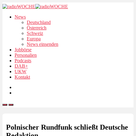
News
Deutschland
Österreich
Schweiz
Europa
News einsenden
Jobbörse
Personalien
Podcasts
DAB+
UKW
Kontakt
Polnischer Rundfunk schließt Deutsche
Redaktion