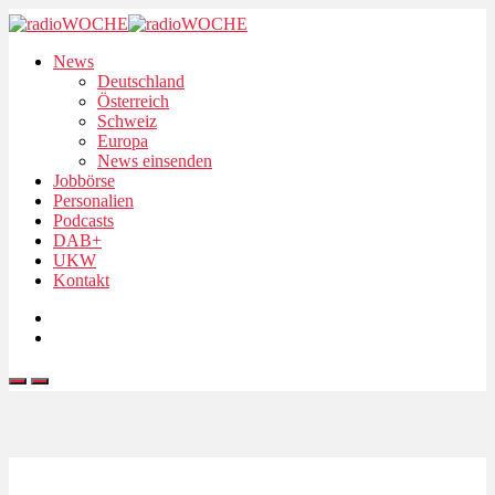
News
Deutschland
Österreich
Schweiz
Europa
News einsenden
Jobbörse
Personalien
Podcasts
DAB+
UKW
Kontakt