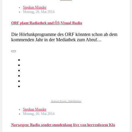
Stephan Munder
Montag, 26. Mai 2014
ORF plant Radiothek und Ö3-Visual Radio
Die Hörfunkprogramme des ORF könnten schon ab dem
kommenden Jahr in der Mediathek zum Abruf…
Andreas Krantz / SolørRadioen
Stephan Munder
Montag, 26. Mai 2014
Norwegen: Radio sendet stundenlang live von herrenlosem Klo