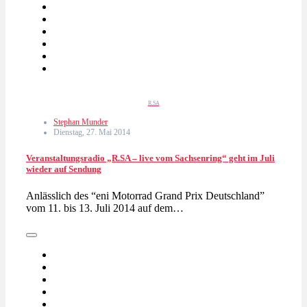
R.SA
Stephan Munder
Dienstag, 27. Mai 2014
Veranstaltungsradio „R.SA – live vom Sachsenring“ geht im Juli
wieder auf Sendung
Anlässlich des “eni Motorrad Grand Prix Deutschland”
vom 11. bis 13. Juli 2014 auf dem…