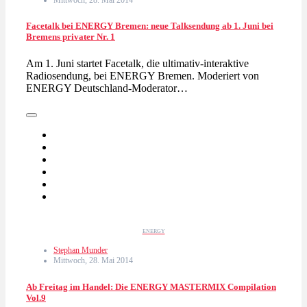
Mittwoch, 28. Mai 2014
Facetalk bei ENERGY Bremen: neue Talksendung ab 1. Juni bei
Bremens privater Nr. 1
Am 1. Juni startet Facetalk, die ultimativ-interaktive
Radiosendung, bei ENERGY Bremen. Moderiert von
ENERGY Deutschland-Moderator…
ENERGY
Stephan Munder
Mittwoch, 28. Mai 2014
Ab Freitag im Handel: Die ENERGY MASTERMIX Compilation
Vol.9