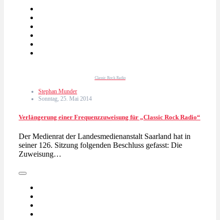
Classic Rock Radio
Stephan Munder
Sonntag, 25. Mai 2014
Verlängerung einer Frequenzzuweisung für „Classic Rock Radio“
Der Medienrat der Landesmedienanstalt Saarland hat in
seiner 126. Sitzung folgenden Beschluss gefasst: Die
Zuweisung…