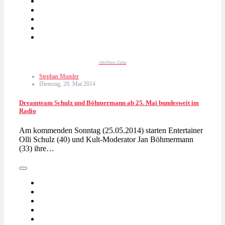
rbb/Oliver Ziebe
Stephan Munder
Dienstag, 20. Mai 2014
Dreamteam Schulz und Böhmermann ab 25. Mai bundesweit im
Radio
Am kommenden Sonntag (25.05.2014) starten Entertainer
Olli Schulz (40) und Kult-Moderator Jan Böhmermann
(33) ihre…