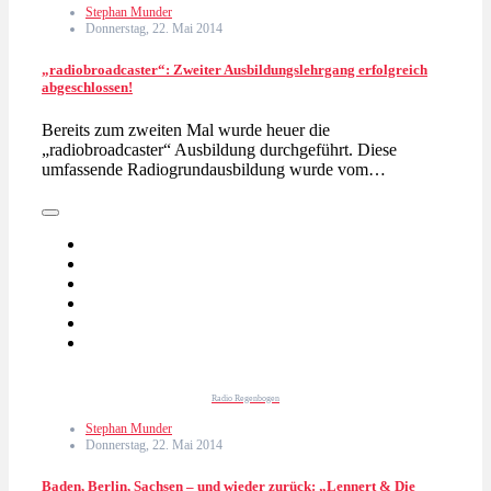
Stephan Munder
Donnerstag, 22. Mai 2014
„radiobroadcaster“: Zweiter Ausbildungslehrgang erfolgreich
abgeschlossen!
Bereits zum zweiten Mal wurde heuer die
„radiobroadcaster“ Ausbildung durchgeführt. Diese
umfassende Radiogrundausbildung wurde vom…
Radio Regenbogen
Stephan Munder
Donnerstag, 22. Mai 2014
Baden, Berlin, Sachsen – und wieder zurück: „Lennert & Die