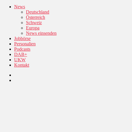
News
Deutschland
Österreich
Schweiz
Europa
News einsenden
Jobbörse
Personalien
Podcasts
DAB+
UKW
Kontakt