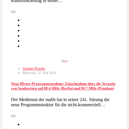
Rundfunkbeitrag in seiner…
88vier
Stephan Munder
Mittwoch, 21. Mai 2014
Neue 88vier-Programmstruktur: Entscheidung über die Vergabe
von Sendezeiten auf 88,4 MHz (Berlin) und 90,7 MHz (Potsdam)
Der Medienrat der mabb hat in seiner 241. Sitzung die
neue Programmstruktur für die nicht-kommerziell…