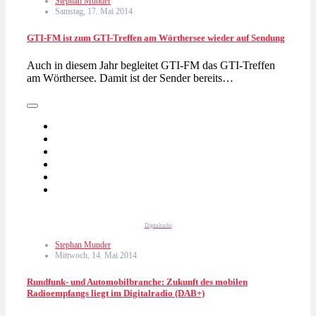
Stephan Munder
Samstag, 17. Mai 2014
GTI-FM ist zum GTI-Treffen am Wörthersee wieder auf Sendung
Auch in diesem Jahr begleitet GTI-FM das GTI-Treffen
am Wörthersee. Damit ist der Sender bereits…
Digitalradio
Stephan Munder
Mittwoch, 14. Mai 2014
Rundfunk- und Automobilbranche: Zukunft des mobilen
Radioempfangs liegt im Digitalradio (DAB+)