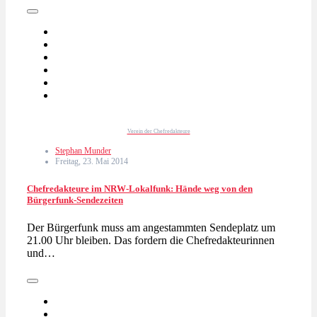
Verein der Chefredakteure
Stephan Munder
Freitag, 23. Mai 2014
Chefredakteure im NRW-Lokalfunk: Hände weg von den
Bürgerfunk-Sendezeiten
Der Bürgerfunk muss am angestammten Sendeplatz um
21.00 Uhr bleiben. Das fordern die Chefredakteurinnen
und…