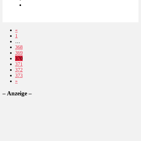
«
1
…
368
369
370
371
372
373
»
– Anzeige –