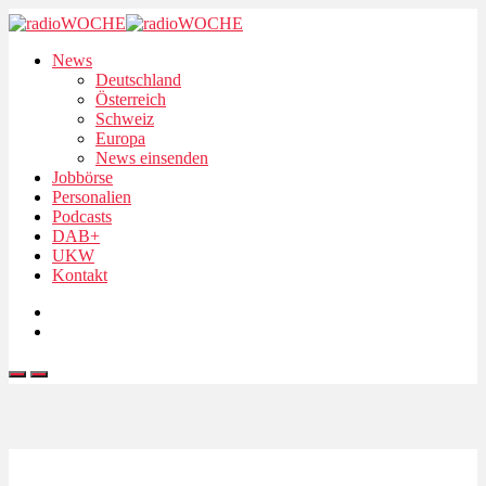
News
Deutschland
Österreich
Schweiz
Europa
News einsenden
Jobbörse
Personalien
Podcasts
DAB+
UKW
Kontakt