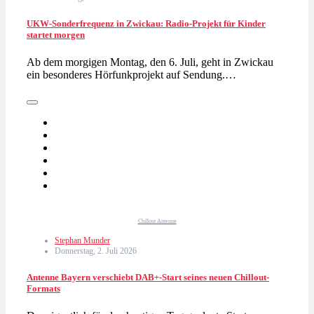
UKW-Sonderfrequenz in Zwickau: Radio-Projekt für Kinder
startet morgen
Ab dem morgigen Montag, den 6. Juli, geht in Zwickau
ein besonderes Hörfunkprojekt auf Sendung.…
Chillout Antenne
Stephan Munder
Donnerstag, 2. Juli 2026
Antenne Bayern verschiebt DAB+-Start seines neuen Chillout-
Formats