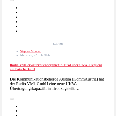
Radio VM1
Stephan Munder
Mittwoch, 22. Juli 2026
Radio VM1 erweitert Sendegebiet in Tirol über UKW-Frequenz
am Patscherkofel
Die Kommunikationsbehörde Austria (KommAustria) hat
der Radio VM1 GmbH eine neue UKW-
Übertragungskapazität in Tirol zugeteilt.…