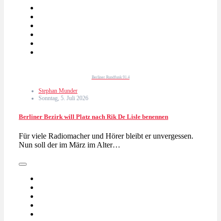
Berliner Rundfunk 91.4
Stephan Munder
Sonntag, 5. Juli 2026
Berliner Bezirk will Platz nach Rik De Lisle benennen
Für viele Radiomacher und Hörer bleibt er unvergessen.
Nun soll der im März im Alter…