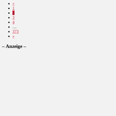
«
1
2
3
4
…
373
»
– Anzeige –