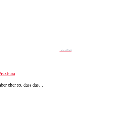
Helmut Matt
raxistest
 aber eher so, dass das…