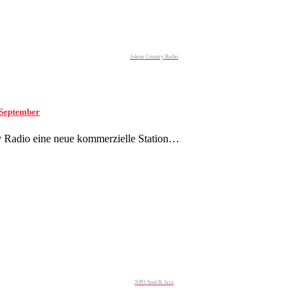
Jolene Country Radio
 September
ry Radio eine neue kommerzielle Station…
NPO Soul & Jazz