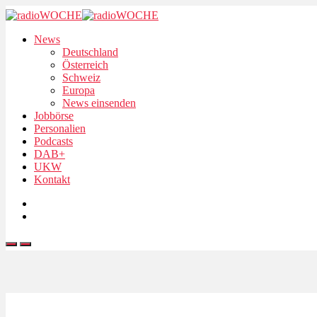
News
Deutschland
Österreich
Schweiz
Europa
News einsenden
Jobbörse
Personalien
Podcasts
DAB+
UKW
Kontakt