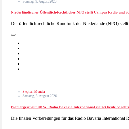
Sonntag, 9. August 2026
Niederländischer Öffentlich-Rechtlicher NPO stellt Campus Radio und So
Der öffentlich-rechtliche Rundfunk der Niederlande (NPO) stell
Stephan Munder
Samstag, 8. August 2026
Pioniergeist auf UKW: Radio Bavaria International startet heute Sonder
Die finalen Vorbereitungen für das Radio Bavaria International