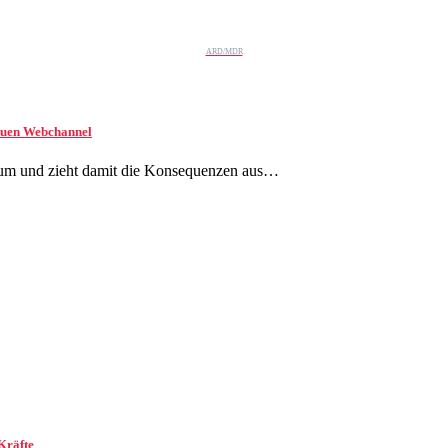
ARD/MDR
euen Webchannel
d um und zieht damit die Konsequenzen aus…
Kräfte